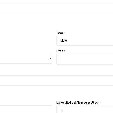
Sexo
*
Peso
*
La longitud del Alcance en Años
*