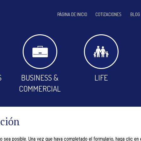
PÁGINA DE INICIO
COTIZACIONES
BLOG
S
BUSINESS &
LIFE
COMMERCIAL
ación
sea posible. Una vez que haya completado el formulario, haga clic en el